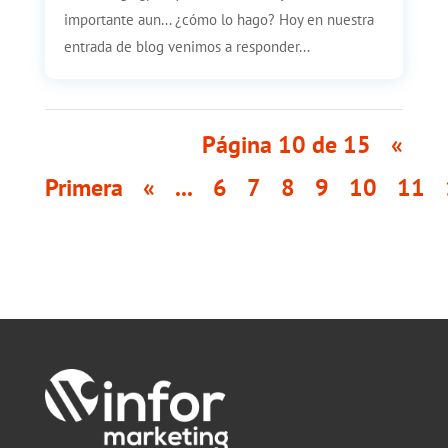
importante aun... ¿cómo lo hago? Hoy en nuestra
entrada de blog venimos a responder...
Página 10 de 15
«
Primera
«
...
6
7
8
9
10
11